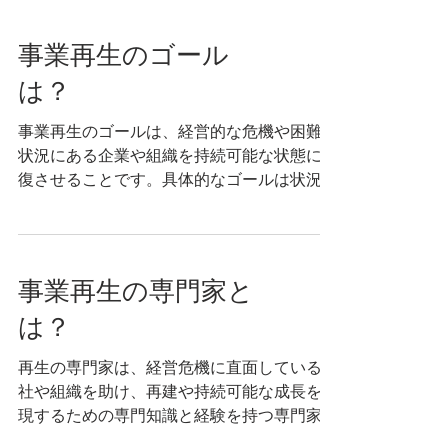
は、資金不足や債務の負担が重くなり、従業
員やサプライヤーへの支払いが困...
事業再生のゴール
は？
事業再生のゴールは、経営的な危機や困難な
状況にある企業や組織を持続可能な状態に回
復させることです。具体的なゴールは状況に
よって異なる場合がありますが、一般的には
以下のような目標を持っています。 収益性
の回復: 再生計画を通じて、収益性を向上さ
せることが重要です。収入の増加や...
事業再生の専門家と
は？
再生の専門家は、経営危機に直面している会
社や組織を助け、再建や持続可能な成長を実
現するための専門知識と経験を持つ専門家で
す。彼らは通常、企業再建、再生計画の策