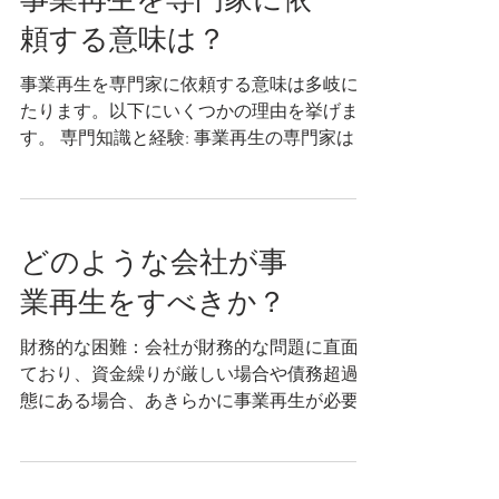
頼する意味は？
事業再生を専門家に依頼する意味は多岐にわ
たります。以下にいくつかの理由を挙げま
す。 専門知識と経験: 事業再生の専門家は、
経営上の問題や課題を解決するための専門知
識と豊富な経験を持っています。彼らは事業
再生において成功したケースを多く経験して
おり、様々な業界や事業規模に対応...
どのような会社が事
業再生をすべきか？
財務的な困難：会社が財務的な問題に直面し
ており、資金繰りが厳しい場合や債務超過状
態にある場合、あきらかに事業再生が必要で
す。しかし、現時点ではその様な状態ではな
くても、将来的にその様な状態に陥る可能性
が高ければ、早めに事業再生に取り組むこと