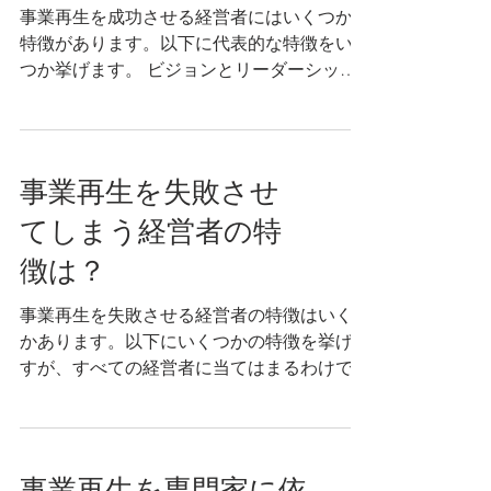
事業再生を成功させる経営者にはいくつかの
特徴があります。以下に代表的な特徴をいく
つか挙げます。 ビジョンとリーダーシップ:
成功した経営者は、明確なビジョンを持ち、
そのビジョンをチームに伝え、共有する能力
を持っています。彼らはリーダーシップを発
揮し、組織を指導し、チームを統...
事業再生を失敗させ
てしまう経営者の特
徴は？
事業再生を失敗させる経営者の特徴はいくつ
かあります。以下にいくつかの特徴を挙げま
すが、すべての経営者に当てはまるわけでは
ありません。 意図の欠如: 成功への明確なビ
ジョンや目標が欠如している経営者は、事業
再生を実現するために必要な戦略的な方向性
を見失う可能性があります。計画...
事業再生を専門家に依