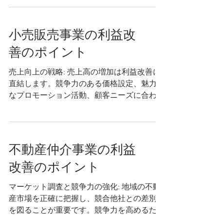
どの優位な条件を得ることが必要です。 在
庫管理の最適化: 適切な在庫レベルを維持す
ることは、コスト削減と利益改善...
小売販売事業の利益改
善のポイント
売上向上の戦略: 売上高の増加は利益改善に
直結します。競争力のある価格設定、魅力的
なプロモーション活動、顧客ニーズに合わせ
た商品やサービスの提供など、売上向上の戦
略を展開しましょう。また、顧客ロイヤリテ
ィプログラムやクロスセリング、アップセリ
ングなど、既存顧客からのリピート...
不動産仲介事業の利益
改善のポイント
マーケット調査と競争力の強化: 地域の不動
産市場を正確に把握し、競合他社との差別化
を図ることが重要です。競争力を高めるため