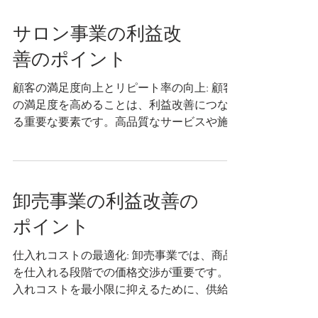
削減や生産量の増加が実現できます。 品質
管理の強化:...
サロン事業の利益改
善のポイント
顧客の満足度向上とリピート率の向上: 顧客
の満足度を高めることは、利益改善につなが
る重要な要素です。高品質なサービスや施術
の提供、丁寧な接客とコミュニケーション、
快適な店内環境などに注力しましょう。ま
た、リピート顧客の獲得と維持にも力を入
れ、顧客の忠誠心を育みましょう。...
卸売事業の利益改善の
ポイント
仕入れコストの最適化: 卸売事業では、商品
を仕入れる段階での価格交渉が重要です。仕
入れコストを最小限に抑えるために、供給元
との関係を強化し、大量仕入れや長期契約な