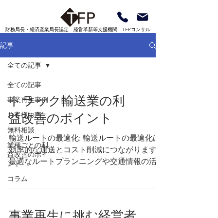
財務局長・経済産業局長認定 経営革新等支援機関 TFPコンサル
記事
全ての記事
全ての記事
トラック輸送業の利
事業再生事例
お客様の声
益改善のポイント
無料相談
輸送ルートの最適化: 輸送ルートの最適化は
業種ごとの利
効率的な運送とコスト削減につながります。
益改善のポイ
最適なルートプランニングや交通情報の活
ント
用、渋滞や回避ルートの把握などを行い、輸
コラム
送効率を向上させましょう。 燃費の改善と
コスト削減: 燃料費はトラック輸送業におけ
る大きなコスト要素です。燃費の改...
事業再生に挑む経営者