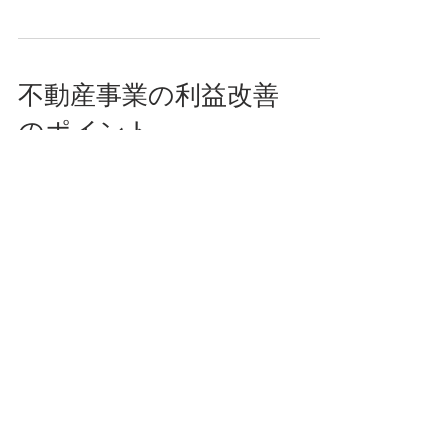
に、提供するサービスや付加価値を見直し、
顧客のニーズに合わせたサービスを提供しま
しょう。 顧客満足度の向上:...
不動産事業の利益改善
のポイント
ポートフォリオの最適化: 不動産のポートフ
ォリオを最適化し、効率的な資産配分を行う
ことが利益改善の鍵となります。収益性の高
い物件への投資や、需要の高い地域や市場セ
グメントへのフォーカスを考慮しましょう。
収益の最大化: 現在の不動産資産から収益を
最大化するために、賃料の見直...
物流事業の利益改善の
ポイント
輸送効率の最適化: 物流事業では、効率的な
輸送ルートや配送スケジュールの確立が重要