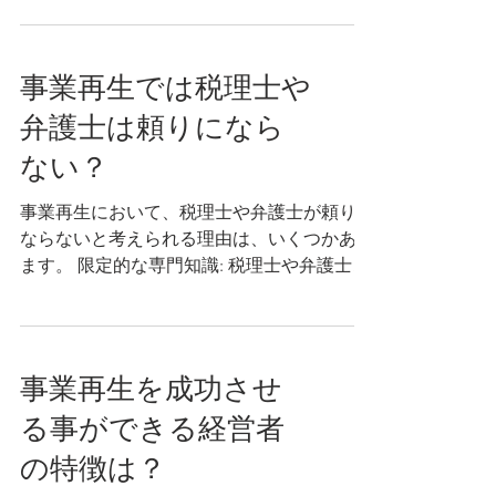
定、経営改善、財務再編、組織改革、リスケ
ジュール、債務整理、資金調達などの領域で
活動します。...
事業再生では税理士や
弁護士は頼りになら
ない？
事業再生において、税理士や弁護士が頼りに
ならないと考えられる理由は、いくつかあり
ます。 限定的な専門知識: 税理士や弁護士は
それぞれ独自の専門領域を持っており、法律
や税務に関する知識が豊富です。しかし、事
業再生には経営戦略や財務分析、業界トレン
ドなど幅広い知識と経験が求めら...
事業再生を成功させ
る事ができる経営者
の特徴は？