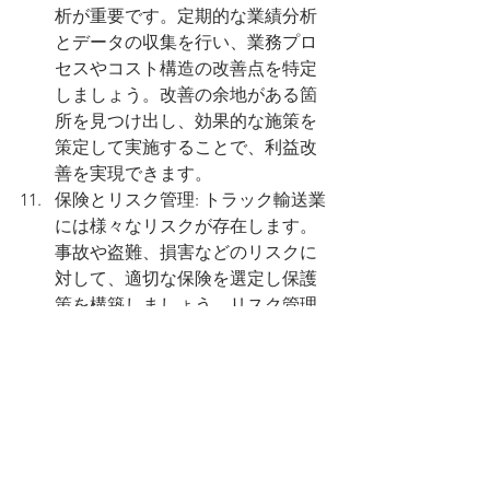
析が重要です。定期的な業績分析
とデータの収集を行い、業務プロ
セスやコスト構造の改善点を特定
しましょう。改善の余地がある箇
所を見つけ出し、効果的な施策を
策定して実施することで、利益改
善を実現できます。
保険とリスク管理: トラック輸送業
には様々なリスクが存在します。
事故や盗難、損害などのリスクに
対して、適切な保険を選定し保護
策を構築しましょう。リスク管理
の徹底と保険の適切な活用によ
り、予期せぬ損失を最小限に抑え
ることができます。
新たなビジネスモデルの検討: トラ
ック輸送業においては、新たなビ
ジネスモデルの検討も重要です。
例えば、物流シェアリングプラッ