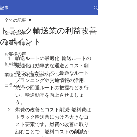
記事
全ての記事
トラック輸送業の利益改善
全ての記事
のポイント
事業再生事例
お客様の声
輸送ルートの最適化: 輸送ルートの
無料相談
最適化は効率的な運送とコスト削
減につながります。最適なルート
業種ごとの利益改善のポイント
プランニングや交通情報の活用、
コラム
渋滞や回避ルートの把握などを行
い、輸送効率を向上させましょ
う。
燃費の改善とコスト削減: 燃料費は
トラック輸送業における大きなコ
スト要素です。燃費の改善に取り
組むことで、燃料コストの削減が